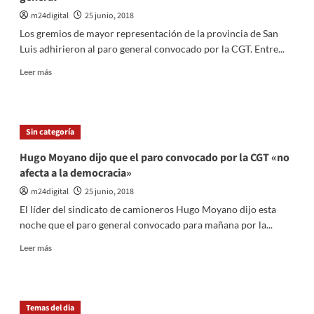
los
resultados
m24digital
25 junio, 2018
del
Los gremios de mayor representación de la provincia de San
Mundial
Luis adhirieron al paro general convocado por la CGT. Entre...
con
el
Leer
Leer más
formato
más
del
sobre
«Prode»
La
mayoría
Sin categoría
de
los
Hugo Moyano dijo que el paro convocado por la CGT «no
gremios
afecta a la democracia»
puntanos
adhiere
m24digital
25 junio, 2018
al
El líder del sindicato de camioneros Hugo Moyano dijo esta
paro
noche que el paro general convocado para mañana por la...
general
Leer
Leer más
más
sobre
Hugo
Moyano
Temas del dia
dijo