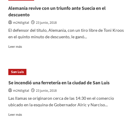
que
Alemania revive con un triunfo ante Suecia en el
el
descuento
paro
convocado
m24digital
23 junio, 2018
por
El defensor del título, Alemania, con un tiro libre de Toni Kroos
la
en el quinto minuto de descuento, le ganó...
CGT
«no
Leer
Leer más
afecta
más
a
sobre
la
Alemania
democracia»
revive
San Luis
con
un
Se incendió una ferretería en la ciudad de San Luis
triunfo
m24digital
23 junio, 2018
ante
Suecia
Las llamas se originaron cerca de las 14:30 en el comercio
en
ubicado en la esquina de Gobernador Alric y Narciso...
el
descuento
Leer
Leer más
más
sobre
Se