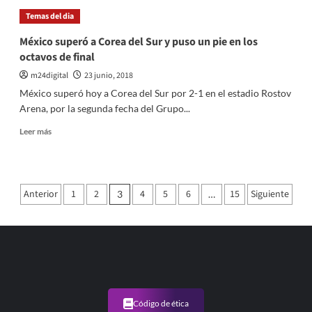
incendió
Temas del dia
una
ferretería
México superó a Corea del Sur y puso un pie en los
en
octavos de final
la
ciudad
m24digital
23 junio, 2018
de
México superó hoy a Corea del Sur por 2-1 en el estadio Rostov
San
Arena, por la segunda fecha del Grupo...
Luis
Leer
Leer más
más
sobre
México
superó
Paginación
Anterior
1
2
4
5
6
15
Siguiente
3
…
a
de
Corea
del
entradas
Sur
y
puso
un
pie
en
Código de ética