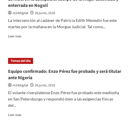
enterrada en Nogolí
m24digital
26 junio, 2018
La intervención al cadáver de Patricia Edith Menedín fue este
martes por la mañana en la Morgue Judicial. Tal como...
Leer
Leer más
más
sobre
Le
hicieron
Temas del dia
la
autopsia
Equipo confirmado: Enzo Pérez fue probado y será titular
al
ante Nigeria
cuerpo
de
m24digital
26 junio, 2018
la
El volante riverplatense Enzo Pérez fue probado este mediodía
mujer
en San Petersburgo y respondió bien a las exigencias físicas
asesinada
del...
y
enterrada
Leer
Leer más
en
más
Nogolí
sobre