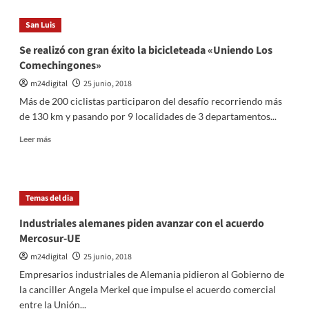
Equipo
confirmado:
San Luis
Enzo
Pérez
Se realizó con gran éxito la bicicleteada «Uniendo Los
fue
Comechingones»
probado
y
m24digital
25 junio, 2018
será
Más de 200 ciclistas participaron del desafío recorriendo más
titular
de 130 km y pasando por 9 localidades de 3 departamentos...
ante
Nigeria
Leer
Leer más
más
sobre
Se
realizó
Temas del dia
con
gran
Industriales alemanes piden avanzar con el acuerdo
éxito
Mercosur-UE
la
bicicleteada
m24digital
25 junio, 2018
«Uniendo
Empresarios industriales de Alemania pidieron al Gobierno de
Los
la canciller Angela Merkel que impulse el acuerdo comercial
Comechingones»
entre la Unión...