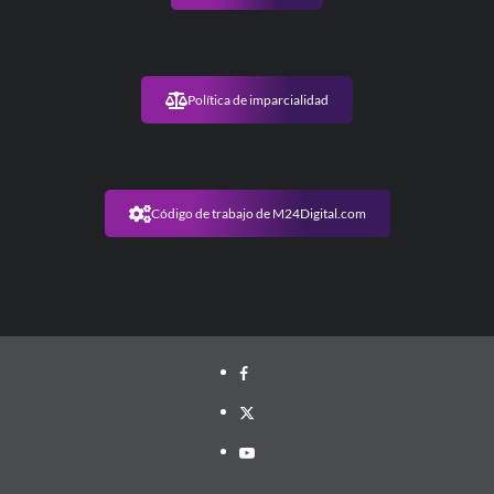
los
octavos
de
final
Política de imparcialidad
Código de trabajo de M24Digital.com