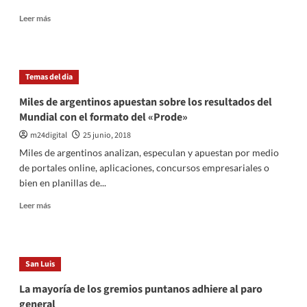
Leer
Leer más
más
sobre
Industriales
alemanes
Temas del dia
piden
avanzar
Miles de argentinos apuestan sobre los resultados del
con
Mundial con el formato del «Prode»
el
acuerdo
m24digital
25 junio, 2018
Mercosur-
Miles de argentinos analizan, especulan y apuestan por medio
UE
de portales online, aplicaciones, concursos empresariales o
bien en planillas de...
Leer
Leer más
más
sobre
Miles
de
San Luis
argentinos
apuestan
La mayoría de los gremios puntanos adhiere al paro
sobre
general