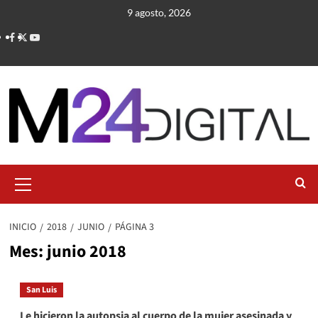
Saltar
9 agosto, 2026
al
contenido
Menú
primario
INICIO
2018
JUNIO
PÁGINA 3
Mes:
junio 2018
San Luis
Le hicieron la autopsia al cuerpo de la mujer asesinada y