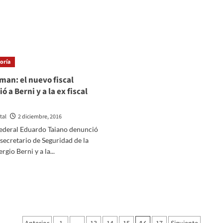
ás
más
bre
sobre
oca
Explican
nció
a
la
cing
CIDH
oría
las
razones
man: el nuevo fiscal
de
 a Berni y a la ex fiscal
n
la
detención
evia
de
tal
2 diciembre, 2016
l
Milagro
perclásico
Sala
 federal Eduardo Taiano denunció
 secretario de Seguridad de la
rgio Berni y a la...
er
ás
bre
aso
iman:
uevo