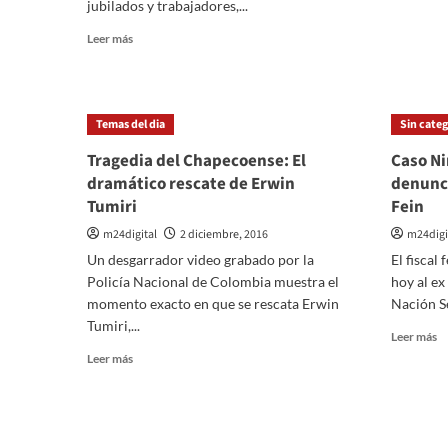
jubilados y trabajadores,...
m
so
Leer
Leer más
B
más
ve
sobre
a
Massa:
Ra
«yo
Temas del dia
Sin categ
4
saco
a
ventaja
Tragedia del Chapecoense: El
Caso Ni
2
para
dramático rescate de Erwin
denunció
e
los
la
Tumiri
Fein
trabajadores,
pr
el
m24digital
2 diciembre, 2016
m24digi
de
Gobierno
su
Un desgarrador video grabado por la
El fiscal
para
Policía Nacional de Colombia muestra el
hoy al ex
las
mineras»
momento exacto en que se rescata Erwin
Nación Se
Tumiri,...
Le
Leer más
m
Leer
Leer más
so
más
C
sobre
N
Tragedia
el
del
n