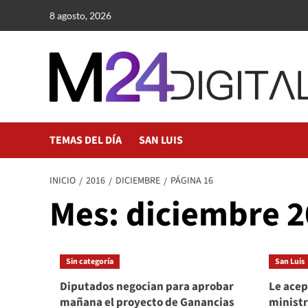
Saltar
8 agosto, 2026
al
contenido
TEMAS DEL DÍA
SAN LUIS
INICIO
2016
DICIEMBRE
PÁGINA 16
Mes:
diciembre 
Sin categoría
San Luis
Diputados negocian para aprobar
Le acep
mañana el proyecto de Ganancias
ministr