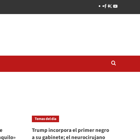
Temas del dia
se
Trump incorpora el primer negro
nquilo»
a su gabinete; el neurocirujano