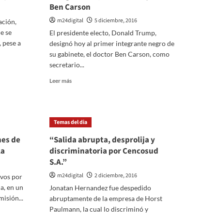
Ben Carson
m24digital
5 diciembre, 2016
ación,
e se
El presidente electo, Donald Trump,
 pese a
designó hoy al primer integrante negro de
su gabinete, el doctor Ben Carson, como
secretario...
Leer
Leer más
más
sobre
Trump
incorpora
Temas del dia
el
primer
nes de
“Salida abrupta, desprolija y
negro
la
discriminatoria por Cencosud
a
S.A.”
su
gabinete;
m24digital
2 diciembre, 2016
ivos por
el
a, en un
Jonatan Hernandez fue despedido
neurocirujano
isión...
abruptamente de la empresa de Horst
Ben
Carson
Paulmann, la cual lo discriminó y