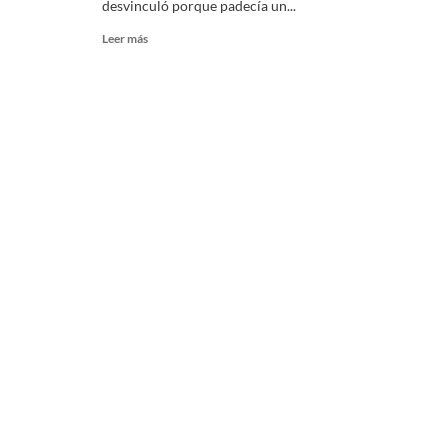
desvinculó porque padecía un...
Leer
Leer más
más
sobre
“Salida
abrupta,
desprolija
y
discriminatoria
por
Cencosud
S.A.”