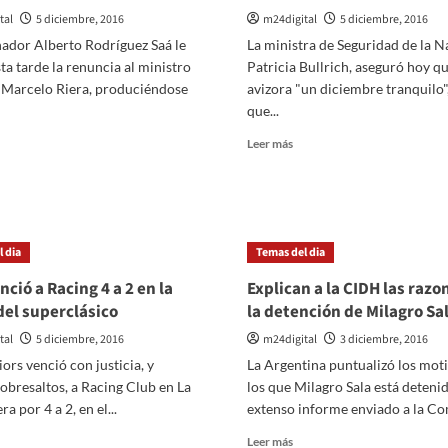
tal
5 diciembre, 2016
m24digital
5 diciembre, 2016
nador Alberto Rodríguez Saá le
La ministra de Seguridad de la N
ta tarde la renuncia al ministro
Patricia Bullrich, aseguró hoy qu
, Marcelo Riera, produciéndose
avizora "un diciembre tranquilo",
que...
er
Leer
Leer más
ás
más
bre
sobre
Patricia
eptaron
Bullrich
dice
 dia
Temas del dia
nuncia
que
se
nció a Racing 4 a 2 en la
Explican a la CIDH las razo
nistro
avizora
del superclásico
la detención de Milagro Sa
e
«un
lud
diciembre
tal
5 diciembre, 2016
m24digital
3 diciembre, 2016
arcelo
tranquilo»
ors venció con justicia, y
La Argentina puntualizó los mot
era
obresaltos, a Racing Club en La
los que Milagro Sala está detenid
 por 4 a 2, en el...
extenso informe enviado a la Com
er
Leer
Leer más