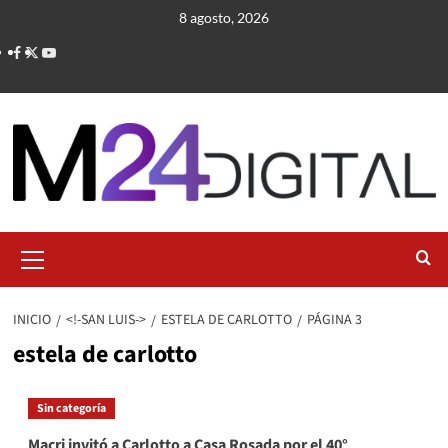
Saltar
8 agosto, 2026
al
contenido
Menú
primario
INICIO
<!-SAN LUIS->
ESTELA DE CARLOTTO
PÁGINA 3
estela de carlotto
Sin categoría
Macri invitó a Carlotto a Casa Rosada por el 40°