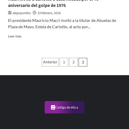
aniversario del golpe de 1976
alejopombo
19 febrero, 2016
El presidente Mauricio Macri invitó a la titular de Abuelas de
Plaza de Mayo, Estela de Carlotto, al acto por...
Leer
Leer más
más
sobre
Macri
invitó
Paginación
Anterior
1
2
3
a
de
Carlotto
a
entradas
Casa
Rosada
por
el
40°
aniversario
Código de ética
del
golpe
de
1976