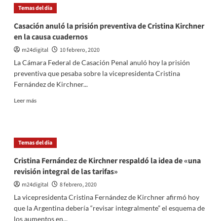
las
Temas del dia
redes
sociales
Casación anuló la prisión preventiva de Cristina Kirchner
saludaron
en la causa cuadernos
a
Cristina
m24digital
10 febrero, 2020
Fernández
La Cámara Federal de Casación Penal anuló hoy la prisión
de
preventiva que pesaba sobre la vicepresidenta Cristina
Kirchner
Fernández de Kirchner...
por
su
Leer
Leer más
cumpleaños
más
sobre
Casación
anuló
Temas del dia
la
prisión
Cristina Fernández de Kirchner respaldó la idea de «una
preventiva
revisión integral de las tarifas»
de
Cristina
m24digital
8 febrero, 2020
Kirchner
La vicepresidenta Cristina Fernández de Kirchner afirmó hoy
en
que la Argentina debería “revisar integralmente” el esquema de
la
los aumentos en...
causa