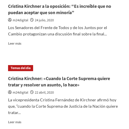
Cristina Kirchner a la oposición: “Es increíble que no
puedan aceptar que son minoría”
m24digital
24 julio, 2020
Los Senadores del Frente de Todos y de los Juntos por el
Cambio protagonizan una discusión final sobre la final...
Leer
Leer más
más
sobre
Cristina
Kirchner
Temas del dia
a
la
Cristina Kirchner: «Cuando la Corte Suprema quiere
oposición:
tratar y resolver un asunto, lo hace»
“Es
increíble
m24digital
22 abril, 2020
que
La vicepresidenta Cristina Fernández de Kirchner afirmó hoy
no
que, “cuando la Corte Suprema de Justicia de la Nación quiere
puedan
tratar...
aceptar
que
Leer
Leer más
son
más