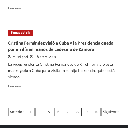
cuadernos
Leer
Leer más
más
sobre
Cristina
Fernández
Temas del dia
de
Kirchner
Cristina Fernández viajó a Cuba y la Presidencia queda
respaldó
por un día en manos de Ledesma de Zamora
la
idea
m24digital
6 febrero, 2020
de
La vicepresidenta Cristina Fernández de Kirchner viajó esta
«una
madrugada a Cuba para visitar a su hija Florencia, quien está
revisión
siendo...
integral
de
Leer
Leer más
las
más
tarifas»
sobre
Cristina
Fernández
Paginación
Anterior
1
5
6
7
9
10
Siguiente
…
8
viajó
de
a
Cuba