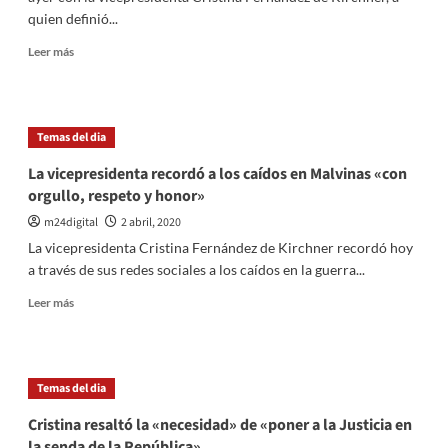
planteo
quien definió...
para
legitimar
Leer
Leer más
de
más
sesiones
sobre
virtuales
Alberto
Fernández:
Temas del dia
«Cristina
es
La vicepresidenta recordó a los caídos en Malvinas «con
una
orgullo, respeto y honor»
mujer
de
m24digital
2 abril, 2020
gran
La vicepresidenta Cristina Fernández de Kirchner recordó hoy
experiencia,
a través de sus redes sociales a los caídos en la guerra...
gran
inteligencia
Leer
Leer más
y
más
una
sobre
amiga»
La
vicepresidenta
Temas del dia
recordó
a
Cristina resaltó la «necesidad» de «poner a la Justicia en
los
la senda de la República»