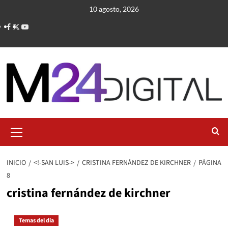
Saltar
10 agosto, 2026
al
contenido
Menú
primario
INICIO
<!-SAN LUIS->
CRISTINA FERNÁNDEZ DE KIRCHNER
PÁGINA
8
cristina fernández de kirchner
Temas del dia