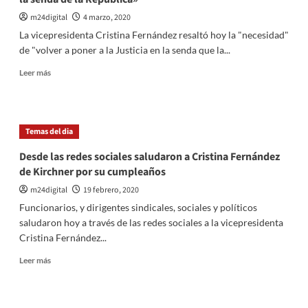
caídos
en
m24digital
4 marzo, 2020
Malvinas
La vicepresidenta Cristina Fernández resaltó hoy la "necesidad"
«con
de "volver a poner a la Justicia en la senda que la...
orgullo,
respeto
Leer
Leer más
y
más
honor»
sobre
Cristina
resaltó
Temas del dia
la
«necesidad»
Desde las redes sociales saludaron a Cristina Fernández
de
de Kirchner por su cumpleaños
«poner
a
m24digital
19 febrero, 2020
la
Funcionarios, y dirigentes sindicales, sociales y políticos
Justicia
saludaron hoy a través de las redes sociales a la vicepresidenta
en
Cristina Fernández...
la
senda
Leer
Leer más
de
más
la
sobre
República»
Desde