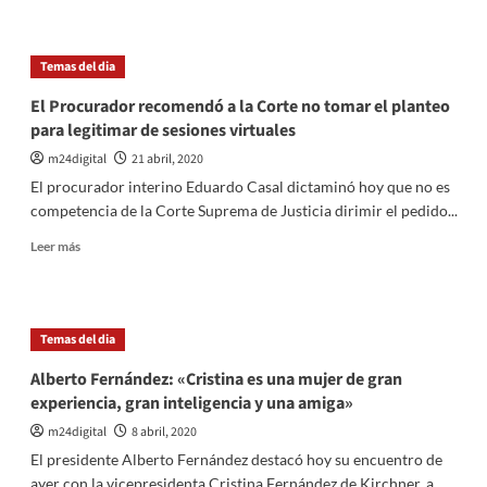
minoría”
sobre
Cristina
Kirchner:
Temas del dia
«Cuando
la
El Procurador recomendó a la Corte no tomar el planteo
Corte
para legitimar de sesiones virtuales
Suprema
quiere
m24digital
21 abril, 2020
tratar
El procurador interino Eduardo Casal dictaminó hoy que no es
y
competencia de la Corte Suprema de Justicia dirimir el pedido...
resolver
un
Leer
Leer más
asunto,
más
lo
sobre
hace»
El
Procurador
Temas del dia
recomendó
a
Alberto Fernández: «Cristina es una mujer de gran
la
experiencia, gran inteligencia y una amiga»
Corte
no
m24digital
8 abril, 2020
tomar
El presidente Alberto Fernández destacó hoy su encuentro de
el
ayer con la vicepresidenta Cristina Fernández de Kirchner, a