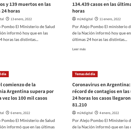
os y 139 muertos en las
134.439 casos en las últim
 24 horas
horas
tal
13 enero, 2022
m24digital
11 enero, 2022
o Pombo El Ministerio de Salud
Por Alejo Pombo El ministerio d
ión informó hoy que en las
de la Nación informó hoy que en
 horas las distintas...
últimas 24 horas las distintas...
er
Leer
Leer más
ás
más
bre
sobre
ronavirus
Coronavirus
n
en
 dia
Temas del dia
gentina:
Argentina:
Nuevo
l comienzo de la
Coronavirus en Argentina
portaron
récord
ia Argentina supera por
récord de contagios en las
28.402
de
 vez los 100 mil casos
24 horas los casos llegaron
uevos
contagios
ntagios
81.210
diarios,
134.439
tal
6 enero, 2022
m24digital
4 enero, 2022
39
casos
o Pombo El Ministerio de Salud
Por Alejo Pombo El Ministerio d
uertos
en
n
las
ión informó que en las últimas
de la Nación informó que en las 