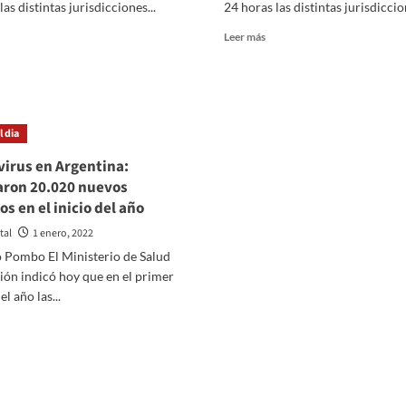
s
últimas
as distintas jurisdicciones...
24 horas las distintas jurisdiccion
timas
24
er
Leer
4
horas
Leer más
ás
más
ras
bre
sobre
esde
Coronavirus
en
omienzo
Argentina:
 dia
e
Nuevo
récord
irus en Argentina:
andemia
de
aron 20.020 nuevos
gentina
contagios
os en el inicio del año
pera
en
or
las
tal
1 enero, 2022
imera
últimas
o Pombo El Ministerio de Salud
z
24
ión indicó hoy que en el primer
s
horas
00
los
l año las...
l
casos
er
sos
llegaron
ás
arios
a
bre
81.210
ronavirus
n