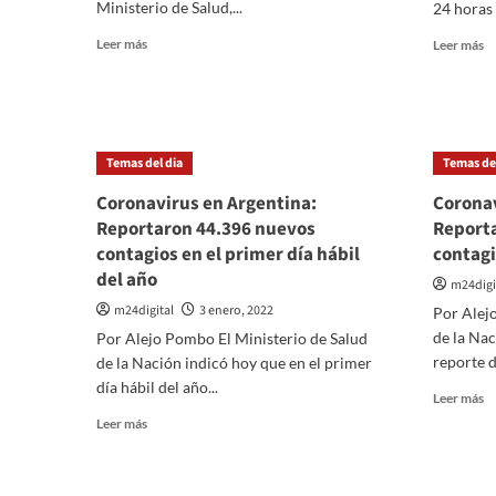
la
Ministerio de Salud,...
24 horas l
96
úl
muertes
Leer
Le
Leer más
2
Leer más
más
m
ho
sobre
so
Coronavirus
D
en
el
Argentina:
c
Temas del dia
Temas del
42
d
muertos
la
Coronavirus en Argentina:
Coronav
y
p
Reportaron 44.396 nuevos
Report
110.533
Ar
contagios en el primer día hábil
contagi
nuevos
su
contagios
p
del año
m24digi
en
pr
m24digital
3 enero, 2022
Por Alej
las
ve
últimas
de la Nac
lo
Por Alejo Pombo El Ministerio de Salud
24
1
reporte de
de la Nación indicó hoy que en el primer
horas
mi
día hábil del año...
Le
Leer más
ca
m
Leer
di
Leer más
so
más
Co
sobre
e
Coronavirus