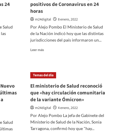
as 24
positivos de Coronavirus en 24
horas
m24digital
8 enero, 2022
e Salud
Por Alejo Pombo El Ministerio de Salud
 las
de la Nación indicó hoy que las distintas
jurisdicciones del país informaron un...
Leer
Leer más
más
sobre
Por
tercer
Temas del dia
día
consecutivo
: Nuevo
El ministerio de Salud reconoció
se
 últimas
que «hay circulación comunitaria
superan
 a
de la variante Ómicron»
los
100
m24digital
4 enero, 2022
mil
Por Alejo Pombo La jefa de Gabinete del
contagios
Ministerio de Salud de la Nación, Sonia
e Salud
positivos
de
Tarragona, confirmó hoy que "hay...
últimas