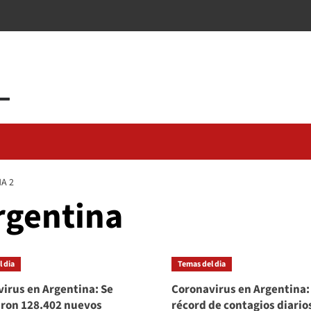
A 2
rgentina
 dia
Temas del dia
irus en Argentina: Se
Coronavirus en Argentina
ron 128.402 nuevos
récord de contagios diario