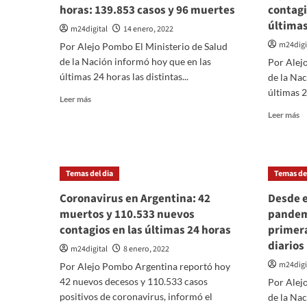
horas: 139.853 casos y 96 muertes
contagi
últimas
m24digital
14 enero, 2022
m24digi
Por Alejo Pombo El Ministerio de Salud
de la Nación informó hoy que en las
Por Alej
últimas 24 horas las distintas...
de la Nac
últimas 24
Leer
Leer más
más
Le
Leer más
sobre
m
Nuevos
so
récord
Co
de
e
Temas del dia
Temas del
contagios
Ar
de
Se
Coronavirus en Argentina: 42
Desde e
Coronavirus
re
muertos y 110.533 nuevos
pandem
en
1
contagios en las últimas 24 horas
las
primera
n
últimas
diarios
co
m24digital
8 enero, 2022
24
y
m24digi
Por Alejo Pombo Argentina reportó hoy
horas:
1
139.853
42 nuevos decesos y 110.533 casos
Por Alej
m
casos
e
positivos de coronavirus, informó el
de la Nac
y