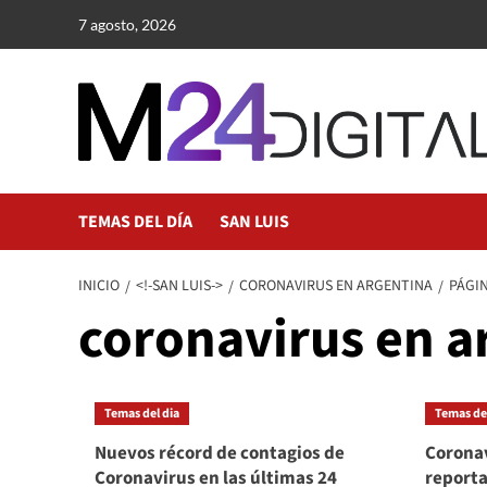
Saltar
7 agosto, 2026
al
contenido
TEMAS DEL DÍA
SAN LUIS
INICIO
<!-SAN LUIS->
CORONAVIRUS EN ARGENTINA
PÁGIN
coronavirus en a
Temas del dia
Temas del
Nuevos récord de contagios de
Coronav
Coronavirus en las últimas 24
reporta