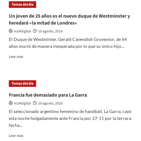
Potro
Temas del dia
en
cuartos
Un joven de 25 años es el nuevo duque de Westminster y
de
heredará «la mitad de Londres»
final
tras
m24digital
10 agosto, 2016
vencer
El Duque de Westminter, Gerald Cavendish Grovesnor, de 64
al
años murió de manera inesperada por lo que su único hijo...
japonés
Daniel
Leer
Leer más
más
sobre
Un
joven
Temas del dia
de
25
Francia fue demasiado para La Garra
años
m24digital
10 agosto, 2016
es
el
El seleccionado argentino femenino de handball, La Garra, cayó
nuevo
esta noche holgadamente ante Francia por 27-11 por la tercera
duque
fecha...
de
Westminster
Leer
Leer más
y
más