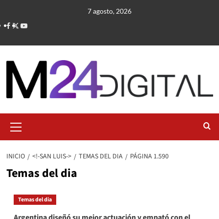
Saltar
7 agosto, 2026
al
contenido
Menú
primario
INICIO
<!-SAN LUIS->
TEMAS DEL DIA
PÁGINA 1.590
Temas del dia
Temas del dia
Argentina diseñó su mejor actuación y empató con el