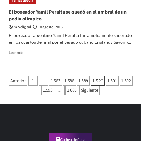
Temas del dia
creo
que
El boxeador Yamil Peralta se quedó en el umbral de un
Messi
podio olímpico
le
va
m24digital
10 agosto, 2016
a
El boxeador argentino Yamil Peralta fue ampliamente superado
decir
en los cuartos de final por el pesado cubano Erislandy Savón y...
que
no
Leer
Leer más
a
más
Bauza»
sobre
El
boxeador
Paginación
Anterior
1
1.587
1.588
1.589
1.591
1.592
…
1.590
Yamil
de
Peralta
1.593
1.683
Siguiente
…
se
entradas
quedó
en
el
umbral
de
un
podio
Código de ética