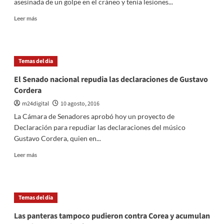
asesinada de un golpe en el cráneo y tenía lesiones...
marihuana
es
Leer
Leer más
lo
más
más
sobre
vendido
Crimen
de
Temas del dia
las
mochileras:
El Senado nacional repudia las declaraciones de Gustavo
A
Cordera
Coni
la
m24digital
10 agosto, 2016
mataron
La Cámara de Senadores aprobó hoy un proyecto de
tras
Declaración para repudiar las declaraciones del músico
intentar
Gustavo Cordera, quien en...
violarla
y
Leer
Leer más
a
más
Menegazzo
sobre
la
El
apuñalaron
Senado
Temas del dia
nacional
repudia
Las panteras tampoco pudieron contra Corea y acumulan
las