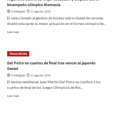
bicampeón olímpico Alemania
m24digital
11 agosto, 2016
El seleccionado argentino de hockey sobre césped de varones
diseñó esta tarde su mejor actuación en el torneo olímpico de...
Leer
Leer más
más
sobre
Argentina
diseñó
Temas del dia
su
mejor
Del Potro en cuartos de final tras vencer al japonés
actuación
Daniel
y
empató
m24digital
11 agosto, 2016
con
El tenista tandilense Juan Martín Del Potro se clasificó a los
el
cuartos de final de los Juegos Olímpicos de Río...
bicampeón
olímpico
Leer
Leer más
Alemania
más
sobre
Del