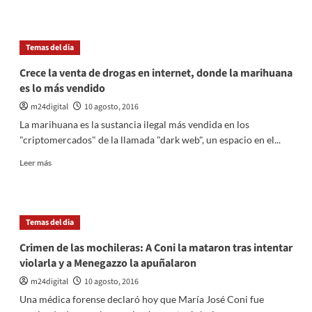
heredará
sobre
«la
Francia
mitad
fue
Temas del dia
de
demasiado
Londres»
para
Crece la venta de drogas en internet, donde la marihuana
La
es lo más vendido
Garra
m24digital
10 agosto, 2016
La marihuana es la sustancia ilegal más vendida en los
"criptomercados" de la llamada "dark web", un espacio en el...
Leer
Leer más
más
sobre
Crece
la
Temas del dia
venta
de
Crimen de las mochileras: A Coni la mataron tras intentar
drogas
violarla y a Menegazzo la apuñalaron
en
internet,
m24digital
10 agosto, 2016
donde
Una médica forense declaró hoy que María José Coni fue
la