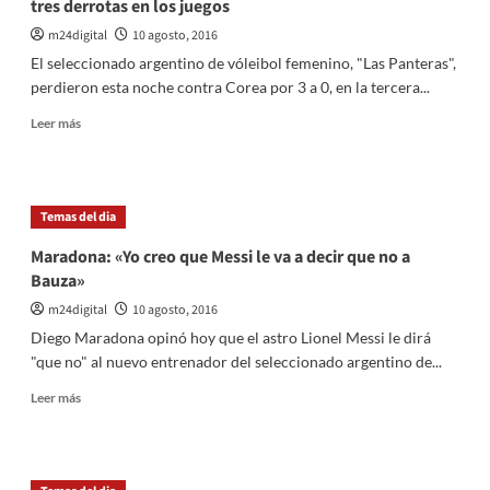
tres derrotas en los juegos
declaraciones
de
m24digital
10 agosto, 2016
Gustavo
El seleccionado argentino de vóleibol femenino, "Las Panteras",
Cordera
perdieron esta noche contra Corea por 3 a 0, en la tercera...
Leer
Leer más
más
sobre
Las
panteras
Temas del dia
tampoco
pudieron
Maradona: «Yo creo que Messi le va a decir que no a
contra
Bauza»
Corea
y
m24digital
10 agosto, 2016
acumulan
Diego Maradona opinó hoy que el astro Lionel Messi le dirá
tres
"que no" al nuevo entrenador del seleccionado argentino de...
derrotas
en
Leer
Leer más
los
más
juegos
sobre
Maradona:
«Yo