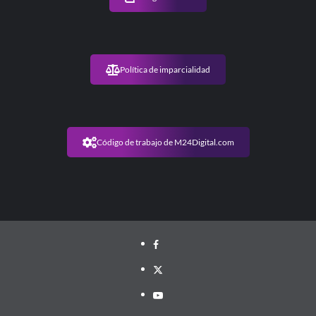
olímpico
Política de imparcialidad
Código de trabajo de M24Digital.com