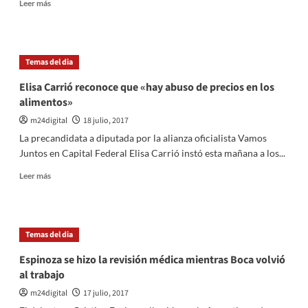
Leer
Leer más
en
más
situación
sobre
de
Lanzan
calle
créditos
Temas del dia
para
beneficiarios
Elisa Carrió reconoce que «hay abuso de precios en los
de
alimentos»
AUH
y
m24digital
18 julio, 2017
de
La precandidata a diputada por la alianza oficialista Vamos
pensiones
Juntos en Capital Federal Elisa Carrió instó esta mañana a los...
no
contributivas
Leer
Leer más
más
sobre
Elisa
Carrió
Temas del dia
reconoce
que
Espinoza se hizo la revisión médica mientras Boca volvió
«hay
al trabajo
abuso
de
m24digital
17 julio, 2017
precios