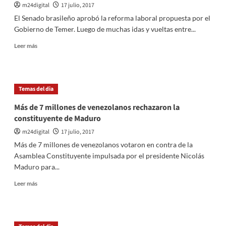
m24digital
17 julio, 2017
que
dejó
El Senado brasileño aprobó la reforma laboral propuesta por el
la
Gobierno de Temer. Luego de muchas idas y vueltas entre...
ola
polar
Leer
Leer más
en
más
el
sobre
país
¿Qué
implica
Temas del dia
la
reforma
Más de 7 millones de venezolanos rechazaron la
laboral
constituyente de Maduro
de
Brasil?
m24digital
17 julio, 2017
Más de 7 millones de venezolanos votaron en contra de la
Asamblea Constituyente impulsada por el presidente Nicolás
Maduro para...
Leer
Leer más
más
sobre
Más
de