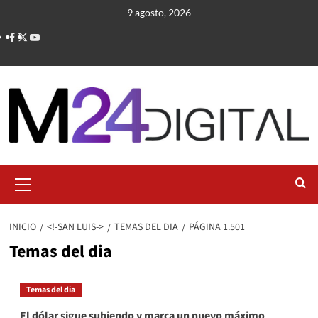
Saltar
9 agosto, 2026
al
contenido
Menú
primario
INICIO
<!-SAN LUIS->
TEMAS DEL DIA
PÁGINA 1.501
Temas del dia
Temas del dia
El dólar sigue subiendo y marca un nuevo máximo