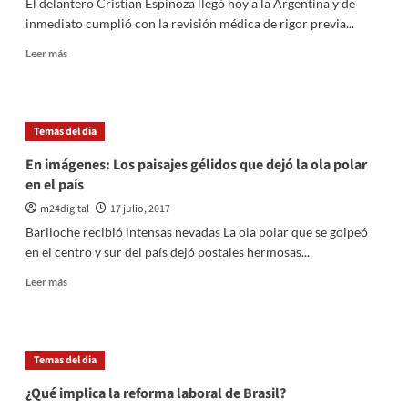
El delantero Cristian Espinoza llegó hoy a la Argentina y de
en
inmediato cumplió con la revisión médica de rigor previa...
los
alimentos»
Leer
Leer más
más
sobre
Espinoza
se
Temas del dia
hizo
la
En imágenes: Los paisajes gélidos que dejó la ola polar
revisión
en el país
médica
mientras
m24digital
17 julio, 2017
Boca
Bariloche recibió intensas nevadas La ola polar que se golpeó
volvió
en el centro y sur del país dejó postales hermosas...
al
trabajo
Leer
Leer más
más
sobre
En
imágenes:
Temas del dia
Los
paisajes
¿Qué implica la reforma laboral de Brasil?
gélidos