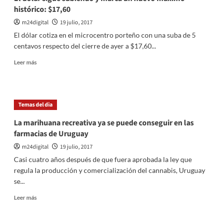
histórico: $17,60
m24digital
19 julio, 2017
El dólar cotiza en el microcentro porteño con una suba de 5
centavos respecto del cierre de ayer a $17,60...
Leer
Leer más
más
sobre
El
dólar
Temas del dia
sigue
subiendo
La marihuana recreativa ya se puede conseguir en las
y
farmacias de Uruguay
marca
un
m24digital
19 julio, 2017
nuevo
Casi cuatro años después de que fuera aprobada la ley que
máximo
regula la producción y comercialización del cannabis, Uruguay
histórico:
se...
$17,60
Leer
Leer más
más
sobre