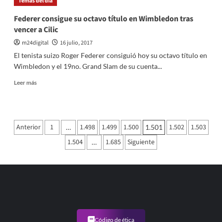
Temas del dia
7
millones
Federer consigue su octavo título en Wimbledon tras
de
vencer a Cilic
venezolanos
rechazaron
m24digital
16 julio, 2017
la
El tenista suizo Roger Federer consiguió hoy su octavo título en
constituyente
Wimbledon y el 19no. Grand Slam de su cuenta...
de
Maduro
Leer
Leer más
más
sobre
Federer
consigue
Paginación
Anterior
1
1.498
1.499
1.500
1.502
1.503
…
1.501
su
de
octavo
1.504
1.685
Siguiente
…
título
entradas
en
Wimbledon
tras
vencer
a
Cilic
Código de ética