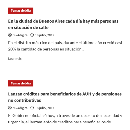
La
marihuana
Temas del dia
recreativa
ya
En la ciudad de Buenos Aires cada día hay más personas
se
en situación de calle
puede
conseguir
m24digital
18 julio, 2017
en
En el distrito más rico del país, durante el último año creció casi
las
20% la cantidad de personas en situación...
farmacias
de
Leer
Leer más
Uruguay
más
sobre
En
la
Temas del dia
ciudad
de
Lanzan créditos para beneficiarios de AUH y de pensiones
Buenos
no contributivas
Aires
cada
m24digital
18 julio, 2017
día
El Gobierno oficializó hoy, a través de un decreto de necesidad y
hay
urgencia, el lanzamiento de créditos para beneficiarios de...
más
personas