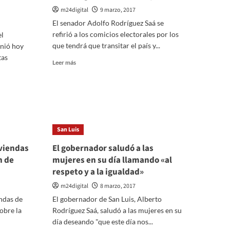
m24digital
9 marzo, 2017
El senador Adolfo Rodríguez Saá se
refirió a los comicios electorales por los
el
que tendrá que transitar el país y...
unió hoy
tas
Leer
Leer más
más
sobre
Adolfo:
«Lo
importante
es
San Luis
que
San
iviendas
El gobernador saludó a las
Luis
n de
mujeres en su día llamando «al
tenga
elecciones
respeto y a la igualdad»
limpias»
m24digital
8 marzo, 2017
ndas de
El gobernador de San Luis, Alberto
obre la
Rodríguez Saá, saludó a las mujeres en su
día deseando "que este día nos...