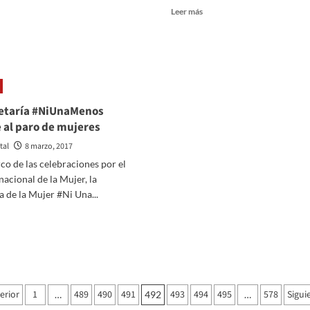
ás
Leer
Leer más
bre
más
s
sobre
jeres
Fumigaron
e
el
an
Barrio
is
500
ambién
Viviendas
retaría #NiUnaMenos
archaron
en
 al paro de mujeres
or
San
s
Luis
tal
8 marzo, 2017
rechos
por
co de las celebraciones por el
la
nacional de la Mujer, la
aparición
a de la Mujer #Ni Una...
de
víboras
er
ás
bre
cretaría
NiUnaMenos
aginación
erior
1
489
490
491
493
494
495
578
Sigui
hiere
…
492
…