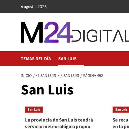
Saltar
6 agosto, 2026
al
contenido
TEMAS DEL DÍA
SAN LUIS
INICIO
<!-SAN LUIS->
SAN LUIS
PÁGINA 492
San Luis
San Luis
San Luis
La provincia de San Luis tendrá
Se recu
servicio meteorológico propio
en la p