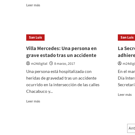
m
Leer
Leer más
so
más
La
sobre
mu
Inundación
d
en
S
La
San Luis
San Luis
Lu
Ribera:
t
¿Cómo
Villa Mercedes: Una persona en
La Sec
m
reaccionan
grave estado tras un accidente
adhiere
p
otros
su
distritos
m24digital
8 marzo, 2017
m24digi
de
ante
Una persona está hospitalizada con
En el mar
los
heridas de gravedad tras un accidente
Día Inter
anegamientos?
ocurrido en la intersección de las calles
Secretarí
Chacabuco y...
Le
Leer más
m
Leer
Leer más
so
más
La
sobre
Se
Villa
#
Mercedes:
P
Ant
ad
Una
al
persona