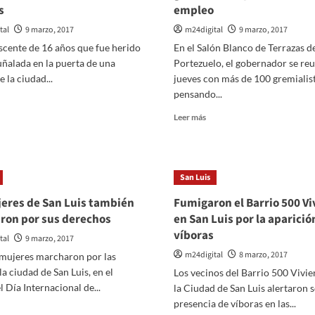
s
empleo
tal
9 marzo, 2017
m24digital
9 marzo, 2017
scente de 16 años que fue herido
En el Salón Blanco de Terrazas d
ñalada en la puerta de una
Portezuelo, el gobernador se re
e la ciudad...
jueves con más de 100 gremialis
pensando...
er
ás
Leer
Leer más
bre
más
sobre
cupera
El
n
gobernador
San Luis
ven
se
puñalado
reunió
eres de San Luis también
Fumigaron el Barrio 500 V
n
con
ron por sus derechos
en San Luis por la aparició
gremialistas
víboras
erta
para
tal
9 marzo, 2017
e
activar
m24digital
8 marzo, 2017
 mujeres marcharon por las
na
el
 la ciudad de San Luis, en el
Los vecinos del Barrio 500 Vivie
cuela
empleo
 Día Internacional de...
e
la Ciudad de San Luis alertaron s
an
presencia de víboras en las...
er
is