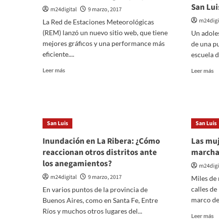
San Lui
m24digital
9 marzo, 2017
m24digi
La Red de Estaciones Meteorológicas
(REM) lanzó un nuevo sitio web, que tiene
Un adole
mejores gráficos y una performance más
de una pu
eficiente....
escuela d
Leer
Le
Leer más
Leer más
más
m
sobre
so
La
Se
provincia
re
de
u
San Luis
San Luis
San
jo
Luis
a
Inundación en La Ribera: ¿Cómo
Las muj
tendrá
e
reaccionan otros distritos ante
marcha
servicio
la
los anegamientos?
meteorológico
pu
m24digi
propio
d
m24digital
9 marzo, 2017
Miles de
u
calles de
En varios puntos de la provincia de
es
marco del
d
Buenos Aires, como en Santa Fe, Entre
S
Ríos y muchos otros lugares del...
Le
Leer más
Lu