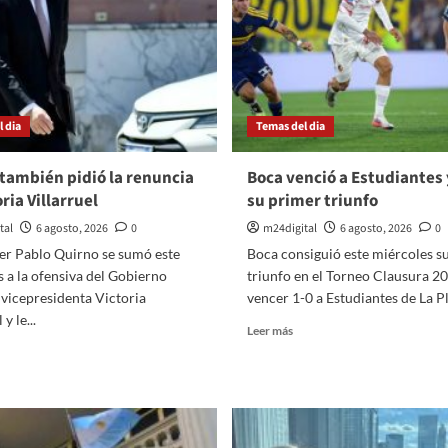
 dia
Temas del dia
también pidió la renuncia
Boca venció a Estudiantes 
ria Villarruel
su primer triunfo
tal
6 agosto, 2026
0
m24digital
6 agosto, 2026
0
ler Pablo Quirno se sumó este
Boca consiguió este miércoles s
 a la ofensiva del Gobierno
triunfo en el Torneo Clausura 20
 vicepresidenta Victoria
vencer 1-0 a Estudiantes de La Pla
y le...
Leer
Leer más
más
er
sobre
ás
Boca
bre
venció
uirno
a
ambién
Estudiantes
dió