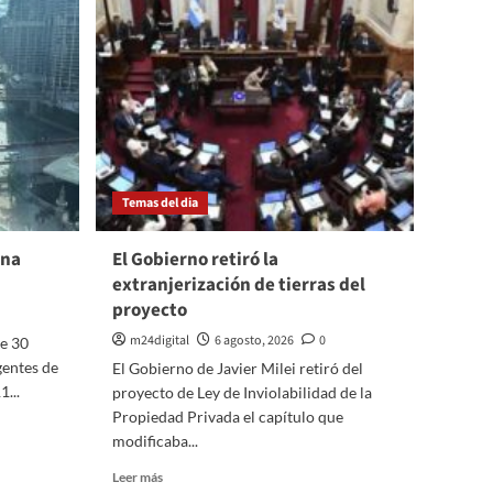
y
Colombia
para
reforzar
alianzas
Temas del dia
ina
El Gobierno retiró la
extranjerización de tierras del
proyecto
m24digital
6 agosto, 2026
0
de 30
gentes de
El Gobierno de Javier Milei retiró del
...
proyecto de Ley de Inviolabilidad de la
Propiedad Privada el capítulo que
modificaba...
Leer
Leer más