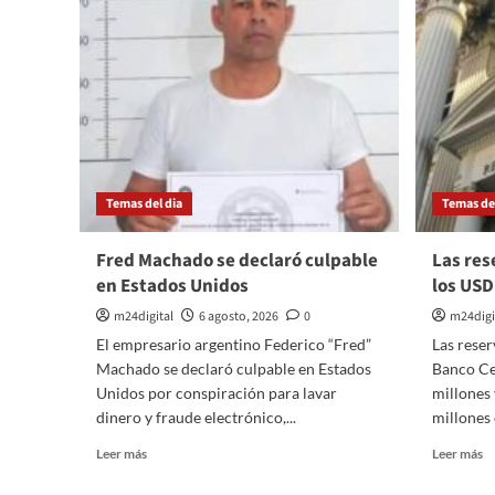
sobre
la
el
re
episodio
d
con
Vi
Moyano
Vi
Temas del dia
Temas del
Fred Machado se declaró culpable
Las res
en Estados Unidos
los USD
m24digital
6 agosto, 2026
0
m24digi
El empresario argentino Federico “Fred”
Las reser
Machado se declaró culpable en Estados
Banco Ce
Unidos por conspiración para lavar
millones
dinero y fraude electrónico,...
millones 
Leer
Le
Leer más
Leer más
más
m
sobre
so