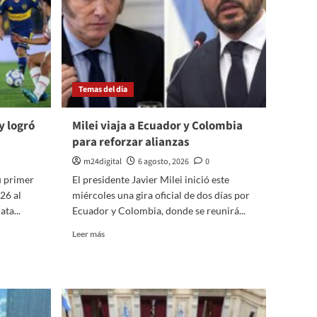
Temas del dia
y logró
Milei viaja a Ecuador y Colombia
para reforzar alianzas
m24digital
6 agosto, 2026
0
u primer
El presidente Javier Milei inició este
26 al
miércoles una gira oficial de dos días por
ta...
Ecuador y Colombia, donde se reunirá...
Leer
Leer más
más
sobre
Milei
viaja
a
Ecuador