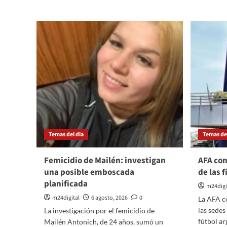
Fred
La
Machado
re
se
de
declaró
B
culpable
su
en
lo
Estados
U
Unidos
5
mi
Temas del dia
Temas del
Femicidio de Mailén: investigan
AFA con
una posible emboscada
de las 
planificada
m24digi
m24digital
6 agosto, 2026
0
La AFA co
las sedes 
La investigación por el femicidio de
fútbol ar
Mailén Antonich, de 24 años, sumó un