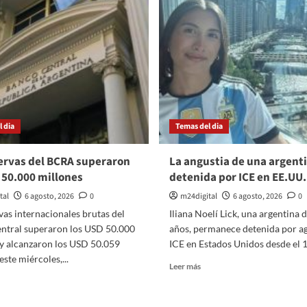
y
logró
nuncia
su
e
primer
ctoria
triunfo
llarruel
 dia
Temas del dia
ervas del BCRA superaron
La angustia de una argent
 50.000 millones
detenida por ICE en EE.UU.
tal
6 agosto, 2026
0
m24digital
6 agosto, 2026
0
vas internacionales brutas del
Iliana Noelí Lick, una argentina 
ntral superaron los USD 50.000
años, permanece detenida por a
 y alcanzaron los USD 50.059
ICE en Estados Unidos desde el 11
este miércoles,...
Leer
Leer más
más
er
sobre
ás
La
bre