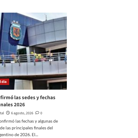
angustia
s
de
servas
una
l
argentina
CRA
detenida
peraron
por
s
ICE
SD
en
0.000
EE.UU.
llones
 dia
firmó las sedes y fechas
finales 2026
tal
6 agosto, 2026
0
nfirmó las fechas y algunas de
de las principales finales del
gentino de 2026. El...