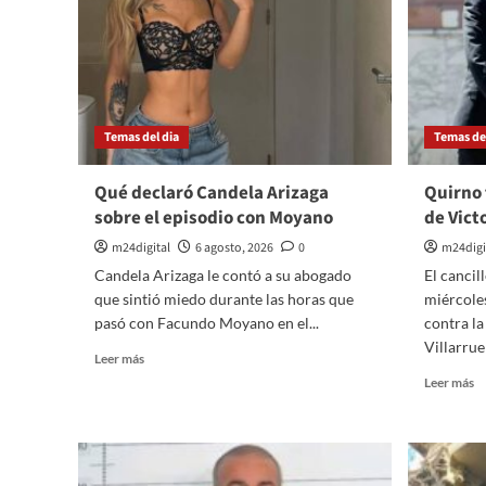
Temas del dia
Temas del
Qué declaró Candela Arizaga
Quirno 
sobre el episodio con Moyano
de Victo
m24digital
6 agosto, 2026
0
m24digi
Candela Arizaga le contó a su abogado
El cancil
que sintió miedo durante las horas que
miércoles
pasó con Facundo Moyano en el...
contra la
Villarruel 
Leer
Leer más
más
Le
Leer más
sobre
m
Qué
so
declaró
Q
Candela
t
Arizaga
pi