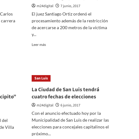
m24digital
7 junio, 2017
 Carlos
El juez Santiago Ortiz ordenó el
 carrera
procesamiento además de la restricción
de acercarse a 200 metros de la víctima
y...
Leer
Leer más
más
sobre
Villa
Mercedes:
procesaron
San Luis
al
hombre
La Ciudad de San Luis tendrá
que
cipito”
cuatro fechas de elecciones
golpeó
al
m24digital
6 junio, 2017
preceptor
Con el anuncio efectuado hoy por la
Municipalidad de San Luis de realizar las
l del
elecciones para concejales capitalinos el
de Villa
próximo...