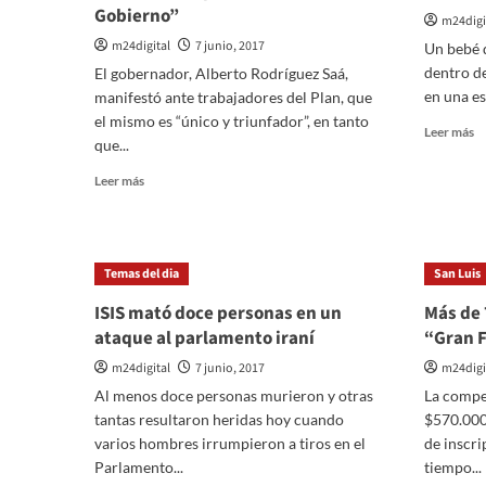
Gobierno”
m24digi
m24digital
7 junio, 2017
Un bebé 
dentro de
El gobernador, Alberto Rodríguez Saá,
en una es
manifestó ante trabajadores del Plan, que
el mismo es “único y triunfador”, en tanto
Le
Leer más
que...
m
so
Leer
Leer más
U
más
pe
sobre
en
“El
u
Plan
Temas del dia
San Luis
b
de
re
Inclusión
ISIS mató doce personas en un
Más de 
na
Social
ataque al parlamento iraní
“Gran 
d
es
d
el
m24digital
7 junio, 2017
m24digi
u
centro
Al menos doce personas murieron y otras
La compe
bo
de
tantas resultaron heridas hoy cuando
$570.000 
las
varios hombres irrumpieron a tiros en el
de inscri
políticas
Parlamento...
sociales
tiempo...