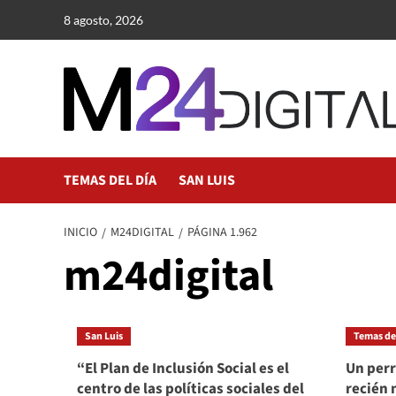
Saltar
8 agosto, 2026
al
contenido
TEMAS DEL DÍA
SAN LUIS
INICIO
M24DIGITAL
PÁGINA 1.962
m24digital
San Luis
Temas del
“El Plan de Inclusión Social es el
Un perr
centro de las políticas sociales del
recién 