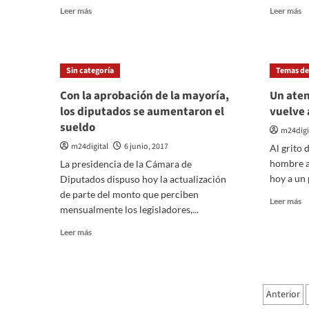
del
Leer
Le
Leer más
Leer más
Gobierno”
más
m
sobre
so
ISIS
M
mató
d
Sin categoría
Temas del
doce
7
personas
ci
Con la aprobación de la mayoría,
Un aten
en
co
los diputados se aumentaron el
vuelve 
un
e
sueldo
ataque
la
m24digi
al
“
m24digital
6 junio, 2017
Al grito d
parlamento
F
hombre a
La presidencia de la Cámara de
iraní
La
hoy a un p
Diputados dispuso hoy la actualización
Pe
de parte del monto que perciben
Le
Leer más
mensualmente los legisladores,...
m
so
Leer
Leer más
U
más
at
sobre
fr
Con
e
la
Pagi
Pa
Anterior
aprobación
vu
de