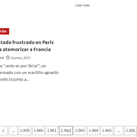
er
Leer
Leer más
ás
más
bre
sobre
ás
La
e
Feria
 dia
00
del
clistas
Libro
tado frustrado en París
rrerán
de
a atemorizar a Francia
n
Villa
Mercedes
tal
6 junio, 2017
Gran
tendrá
e "¡esto es por Siria!", un
ondo
a
rmado con un martillo agredió
“El
olicía junto a...
drera”
Principito”
como
er
tema
ás
central
bre
n
entado
ustrado
n
nación
rís
1
1.959
1.960
1.961
1.963
1.964
1.965
2.356
…
1.962
…
elve