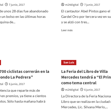
tal
7 junio, 2017
m24digital
7 junio, 2017
de unos 28 días fue abandonado
El cantautor Abel Pintos gano el
 un bolso en las últimas horas
Gardel Oro por tercera vez en su
quina de...
y se alzó con tres...
er
Leer
Leer más
ás
más
bre
sobre
n
Abel
rro
Pintos
cuentra
ganó
n
anoche
ebé
San Luis
el
cién
tercer
700 ciclistas correrán en la
La Feria del Libro de Villa
cido
Gardel
Fondo La Pedrera”
Mercedes tendrá a “El Prin
entro
de
e
Oro
como tema central
tal
6 junio, 2017
n
en
m24digital
6 junio, 2017
tencia que reparte más de
lso
su
carrera
en premios, ya tiene a cientos
La Directora de la Feria Naciona
ptos. Sólo hasta mañana habrá
Libro que se realiza en la ciudad 
Mercedes, Lic. Silvana Merlo,...