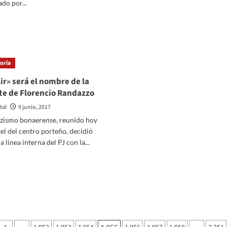
do por...
más
sobre
er
Massa
ás
volvió
bre
a
criticar
CR
oría
el
untana
aumento
fonsinista
r» será el nombre de la
en
á
te de Florencio Randazzo
la
dieta
tal
9 junio, 2017
de
sticia
zzismo bonaerense, reunido hoy
los
or
diputados
el del centro porteño, decidió
a línea interna del PJ con la...
ulación
e
er
s
ás
ternas
bre
umplir»
rá
ombre
e