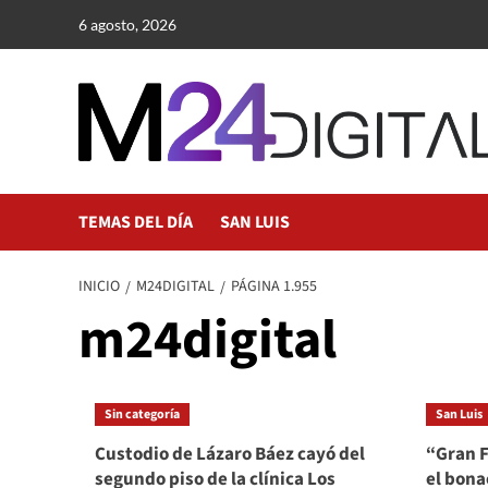
Saltar
6 agosto, 2026
al
contenido
TEMAS DEL DÍA
SAN LUIS
INICIO
M24DIGITAL
PÁGINA 1.955
m24digital
Sin categoría
San Luis
Custodio de Lázaro Báez cayó del
“Gran F
segundo piso de la clínica Los
el bona