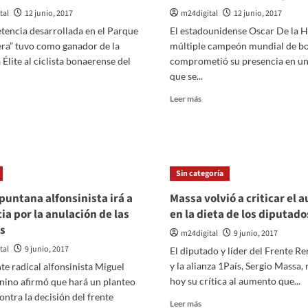
tal
12 junio, 2017
m24digital
12 junio, 2017
tencia desarrollada en el Parque
El estadounidense Oscar De la H
era” tuvo como ganador de la
múltiple campeón mundial de bo
 Élite al ciclista bonaerense del
comprometió su presencia en un
que se...
er
Leer
Leer más
ás
más
bre
sobre
Gran
Oscar
ondo
de
la
Sin categoría
drera”
Hoya
e
estará
puntana alfonsinista irá a
Massa volvió a criticar el
ra
presente
cia por la anulación de las
en la dieta de los diputado
en
s
onaerense
La
m24digital
9 junio, 2017
uan
Pedrera
tal
9 junio, 2017
El diputado y líder del Frente R
ablo
el
y la alianza 1País, Sergio Massa, 
nte radical alfonsinista Miguel
tti
1°
de
hoy su crítica al aumento que...
nino afirmó que hará un planteo
julio
contra la decisión del frente
Leer
Leer más