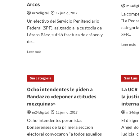
Arcos
m24digi
m24digital
12 junio, 2017
La compe
“La Pedr
Un efectivo del Servicio Penitenciario
categoría
Federal (SPF), asignado a la custodia de
SEP...
Lázaro Báez, sufrió fractura de cráneo y
de...
Le
Leer más
m
Leer
Leer más
so
más
“
sobre
F
Custodio
La
de
Sin categoría
San Luis
Pe
Lázaro
fu
Báez
Ocho intendentes le piden a
La UCR 
pa
cayó
Randazzo «deponer actitudes
la justi
el
del
mezquinas»
interna
b
segundo
J
piso
m24digital
12 junio, 2017
m24digi
P
de
Ocho intendentes peronistas
El dirige
Do
la
bonaerenses de la primera sección
Angel Bo
clínica
Los
electoral convocaron "a todos aquellos
judicial 