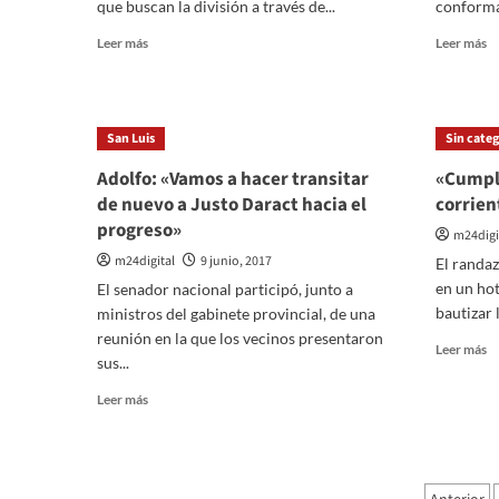
Arcos
que buscan la división a través de...
conforma
Leer
Le
Leer más
Leer más
más
m
sobre
so
Ocho
La
intendentes
U
San Luis
Sin categ
le
p
piden
al
Adolfo: «Vamos a hacer transitar
«Cumpli
a
ir
de nuevo a Justo Daract hacia el
corrien
Randazzo
a
progreso»
«deponer
la
m24digi
actitudes
ju
m24digital
9 junio, 2017
El randa
mezquinas»
p
en un hot
El senador nacional participó, junto a
la
bautizar l
ministros del gabinete provincial, de una
an
d
reunión en la que los vecinos presentaron
Le
Leer más
la
sus...
m
in
so
Leer
Leer más
«C
más
se
sobre
el
Adolfo:
n
«Vamos
d