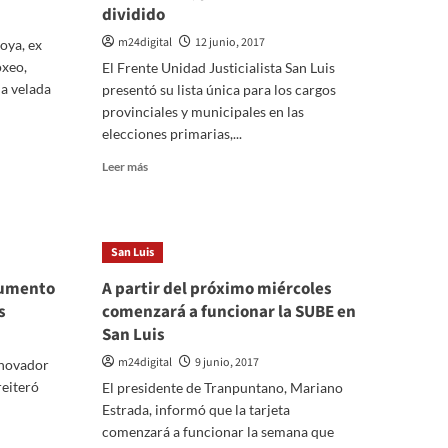
dividido
m24digital
12 junio, 2017
oya, ex
xeo,
El Frente Unidad Justicialista San Luis
a velada
presentó su lista única para los cargos
provinciales y municipales en las
elecciones primarias,...
Leer
Leer más
más
sobre
Presentan
listas
San Luis
únicas
en
 aumento
A partir del próximo miércoles
el
s
comenzará a funcionar la SUBE en
PJ
San Luis
y
Cambiemos,
m24digital
9 junio, 2017
enovador
y
reiteró
El presidente de Tranpuntano, Mariano
el
Estrada, informó que la tarjeta
radicalismo
va
comenzará a funcionar la semana que