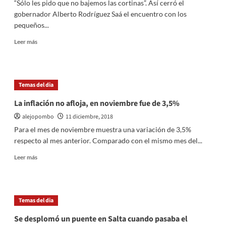
“Sólo les pido que no bajemos las cortinas”. Así cerró el
gobernador Alberto Rodríguez Saá el encuentro con los
pequeños...
Leer
Leer más
más
sobre
El
Gobierno
Temas del dia
provincial
entregó
La inflación no afloja, en noviembre fue de 3,5%
más
alejopombo
11 diciembre, 2018
créditos
“San
Para el mes de noviembre muestra una variación de 3,5%
Luis
respecto al mes anterior. Comparado con el mismo mes del...
Te
Cuida”
Leer
Leer más
a
más
comerciantes
sobre
de
La
Pedernera
inflación
Temas del dia
no
afloja,
Se desplomó un puente en Salta cuando pasaba el
en