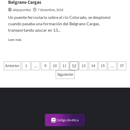
Belgrano Cargas
noviembre
fue
alejopombo
7 diciembre, 2018
de
Un puente ferroviario sobre el río Colorado, se desplomó
3,5%
cuando pasaba una formación del Belgrano Cargas,
transportando azucar en 13...
Leer
Leer más
más
sobre
Se
desplomó
Paginación
Anterior
1
9
10
11
13
14
15
37
…
12
…
un
de
puente
Siguiente
en
entradas
Salta
cuando
pasaba
el
Belgrano
Cargas
Código de ética