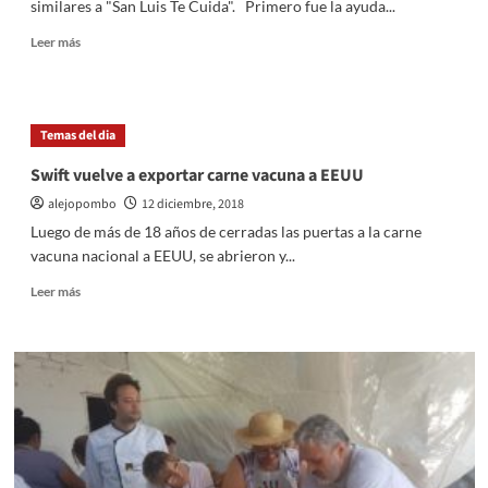
similares a "San Luis Te Cuida". Primero fue la ayuda...
Oio
por
Leer
Leer más
irregularidades
más
y
sobre
explotación
El
de
Gobierno
Temas del dia
empleado
también
otorgará
Swift vuelve a exportar carne vacuna a EEUU
créditos
alejopombo
12 diciembre, 2018
de
20
Luego de más de 18 años de cerradas las puertas a la carne
mil
vacuna nacional a EEUU, se abrieron y...
pesos
a
Leer
Leer más
los
más
taxistas
sobre
y
Swift
remiseros
vuelve
a
exportar
carne
vacuna
a