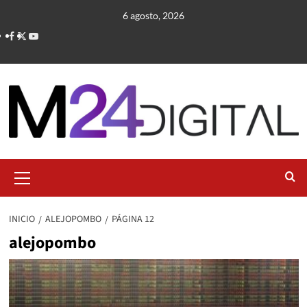
Saltar
6 agosto, 2026
al
contenido
Menú
primario
INICIO
ALEJOPOMBO
PÁGINA 12
alejopombo