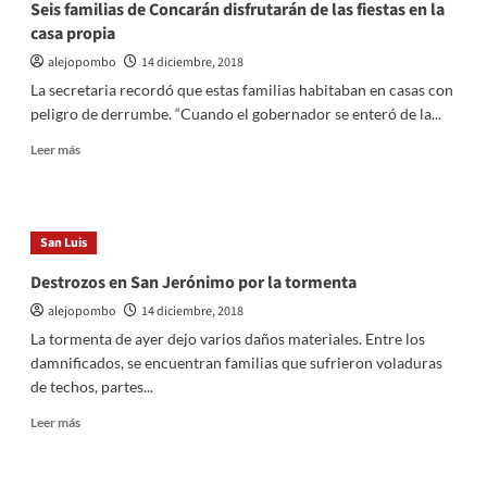
Seis familias de Concarán disfrutarán de las fiestas en la
3%
casa propia
por
volatilidad
alejopombo
14 diciembre, 2018
global
La secretaria recordó que estas familias habitaban en casas con
e
peligro de derrumbe. “Cuando el gobernador se enteró de la...
incertidumbre
local
Leer
Leer más
para
más
2019
sobre
Seis
familias
San Luis
de
Concarán
Destrozos en San Jerónimo por la tormenta
disfrutarán
alejopombo
14 diciembre, 2018
de
las
La tormenta de ayer dejo varios daños materiales. Entre los
fiestas
damnificados, se encuentran familias que sufrieron voladuras
en
de techos, partes...
la
casa
Leer
Leer más
propia
más
sobre
Destrozos