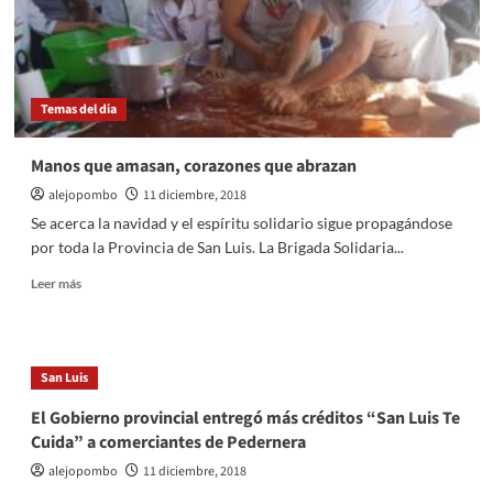
EEUU
Temas del dia
Manos que amasan, corazones que abrazan
alejopombo
11 diciembre, 2018
Se acerca la navidad y el espíritu solidario sigue propagándose
por toda la Provincia de San Luis. La Brigada Solidaria...
Leer
Leer más
más
sobre
Manos
que
San Luis
amasan,
corazones
El Gobierno provincial entregó más créditos “San Luis Te
que
Cuida” a comerciantes de Pedernera
abrazan
alejopombo
11 diciembre, 2018