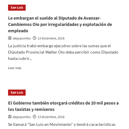
en
San Luis
San
Jerónimo
Le embargan el sueldo al Diputado de Avanzar-
por
Cambiemos Oio por irregularidades y explotación de
la
empleado
tormenta
alejopombo
13 diciembre, 2018
La justicia trabó embargo ejecutivo sobre las sumas que el
Diputado Provincial Walter Oio deba percibir como Diputado
hasta cubrir...
Leer
Leer más
más
sobre
Le
embargan
San Luis
el
sueldo
El Gobierno también otorgará créditos de 20 mil pesos a
al
los taxistas y remiseros
Diputado
de
alejopombo
13 diciembre, 2018
Avanzar-
Se llamará "San Luis en Movimiento" y tendrá características
Cambiemos