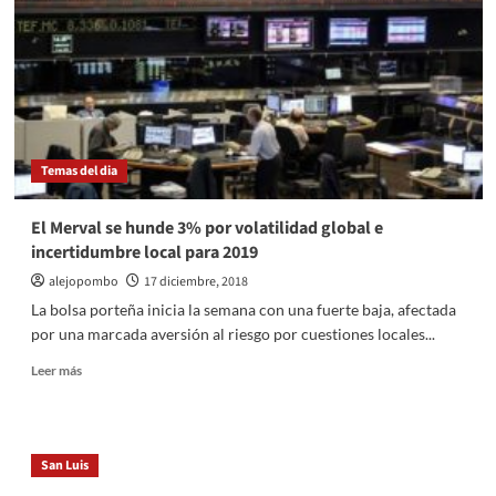
Temas del dia
El Merval se hunde 3% por volatilidad global e
incertidumbre local para 2019
alejopombo
17 diciembre, 2018
La bolsa porteña inicia la semana con una fuerte baja, afectada
por una marcada aversión al riesgo por cuestiones locales...
Leer
Leer más
más
sobre
El
Merval
San Luis
se
hunde