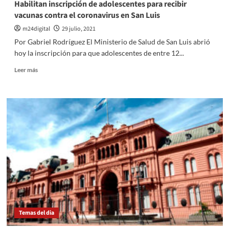
Habilitan inscripción de adolescentes para recibir
son
vacunas contra el coronavirus en San Luis
los
requisitos
m24digital
29 julio, 2021
para
Por Gabriel Rodríguez El Ministerio de Salud de San Luis abrió
que
hoy la inscripción para que adolescentes de entre 12...
las
mujeres
Leer
Leer más
accedan
más
a
sobre
la
Habilitan
jubilación
inscripción
por
de
tareas
adolescentes
de
para
crianza
recibir
vacunas
contra
el
coronavirus
en
San
Temas del dia
Luis