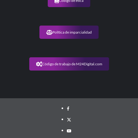
Código de ética
dosis
en
el
país
Política de imparcialidad
Código de trabajo de M24Digital.com