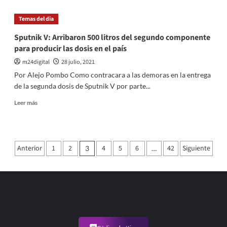
Weich
fue
Temas del dia
dado
de
Sputnik V: Arribaron 500 litros del segundo componente
alta:
para producir las dosis en el país
«Estoy
vivo,
m24digital
28 julio, 2021
soy
Por Alejo Pombo Como contracara a las demoras en la entrega
un
de la segunda dosis de Sputnik V por parte...
privilegiado»
Leer
Leer más
más
sobre
Sputnik
V:
Paginación
Anterior
1
2
4
5
6
42
Siguiente
3
…
Arribaron
de
500
litros
entradas
del
segundo
componente
para
producir
las