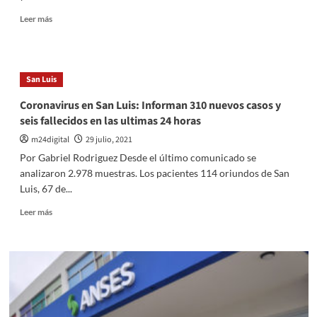
a
Leer
Leer más
$
más
412
sobre
millones
Citaron
a
San Luis
mas
de
Coronavirus en San Luis: Informan 310 nuevos casos y
8.000
seis fallecidos en las ultimas 24 horas
personas
para
m24digital
29 julio, 2021
vacunarse
Por Gabriel Rodriguez Desde el último comunicado se
este
analizaron 2.978 muestras. Los pacientes 114 oriundos de San
viernes
Luis, 67 de...
Leer
Leer más
más
sobre
Coronavirus
en
San
Luis:
Informan