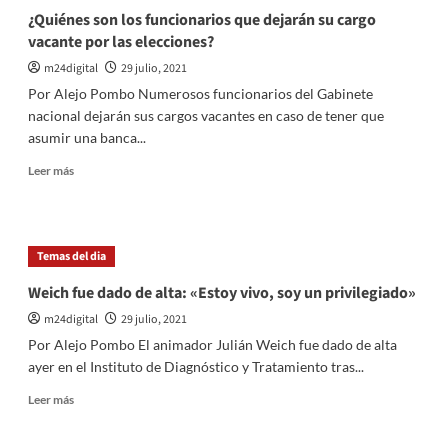
¿Quiénes son los funcionarios que dejarán su cargo
vacante por las elecciones?
m24digital
29 julio, 2021
Por Alejo Pombo Numerosos funcionarios del Gabinete
nacional dejarán sus cargos vacantes en caso de tener que
asumir una banca...
Leer
Leer más
más
sobre
¿Quiénes
son
Temas del dia
los
funcionarios
Weich fue dado de alta: «Estoy vivo, soy un privilegiado»
que
m24digital
29 julio, 2021
dejarán
su
Por Alejo Pombo El animador Julián Weich fue dado de alta
cargo
ayer en el Instituto de Diagnóstico y Tratamiento tras...
vacante
por
Leer
Leer más
las
más
elecciones?
sobre