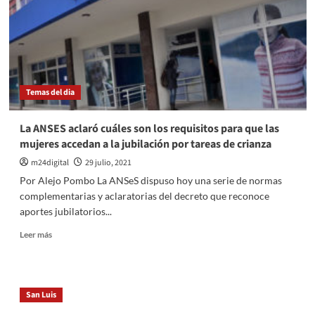
310
nuevos
casos
y
seis
fallecidos
en
Temas del dia
las
ultimas
24
La ANSES aclaró cuáles son los requisitos para que las
horas
mujeres accedan a la jubilación por tareas de crianza
m24digital
29 julio, 2021
Por Alejo Pombo La ANSeS dispuso hoy una serie de normas
complementarias y aclaratorias del decreto que reconoce
aportes jubilatorios...
Leer
Leer más
más
sobre
La
ANSES
San Luis
aclaró
cuáles