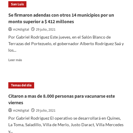
calientes
San Luis
de
Juntos
Se firmaron adendas con otros 14 municipios por un
por
monto superior a $ 412 millones
el
Cambio:
m24digital
29 julio, 2021
ahora
Por Gabriel Rodriguez Este jueves, en el Salón Blanco de
se
Terrazas del Portezuelo, el gobernador Alberto Rodríguez Saá y
cruzaron
los...
Lousteau
y
Leer
Leer más
Negri
más
sobre
Se
firmaron
Temas del dia
adendas
con
Citaron a mas de 8.000 personas para vacunarse este
otros
viernes
14
municipios
m24digital
29 julio, 2021
por
Por Gabriel Rodriguez El operativo se desarrollará en Quines,
un
La Toma, Saladillo, Villa de Merlo, Justo Daract, Villa Mercedes
monto
y...
superior