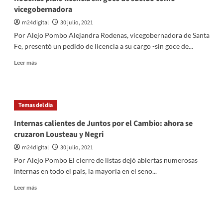
vicegobernadora
m24digital
30 julio, 2021
Por Alejo Pombo Alejandra Rodenas, vicegobernadora de Santa
Fe, presentó un pedido de licencia a su cargo -sin goce de...
Leer
Leer más
más
sobre
Rodenas
pidió
Temas del dia
licencia
sin
Internas calientes de Juntos por el Cambio: ahora se
goce
cruzaron Lousteau y Negri
de
sueldo
m24digital
30 julio, 2021
como
Por Alejo Pombo El cierre de listas dejó abiertas numerosas
vicegobernadora
internas en todo el país, la mayoría en el seno...
Leer
Leer más
más
sobre
Internas