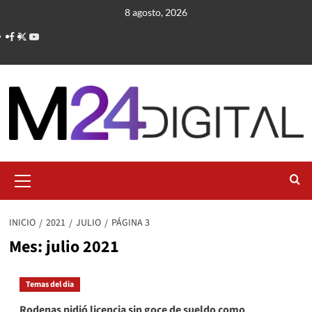
Saltar
8 agosto, 2026
al
contenido
Menú
primario
INICIO
2021
JULIO
PÁGINA 3
Mes:
julio 2021
Temas del dia
Rodenas pidió licencia sin goce de sueldo como