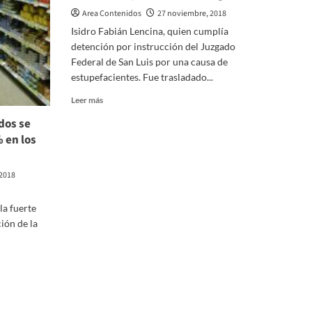
Area Contenidos
27 noviembre, 2018
Isidro Fabián Lencina, quien cumplía
detención por instrucción del Juzgado
Federal de San Luis por una causa de
estupefacientes. Fue trasladado...
Leer
Leer más
más
dos se
sobre
 en los
Santa
Rosa:
Prisión
2018
preventiva
a
un
la fuerte
hombre
ión de la
por
venta
de
drogas