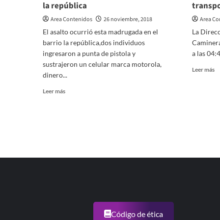
la república
transpo
am
c
Area Contenidos
26 noviembre, 2018
Area Co
el
El asalto ocurrió esta madrugada en el
La Direcc
m
barrio la república,dos individuos
Caminera
am
ingresaron a punta de pistola y
a las 04:
S
sustrajeron un celular marca motorola,
Lu
Le
Leer más
a
dinero...
m
la
so
Leer
Leer más
va
De
más
d
sobre
de
Robo
p
a
tr
mano
m
armada
y
en
co
el
barrio
la
república
Código de ética