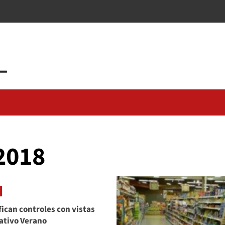
2018
fican controles con vistas
ativo Verano