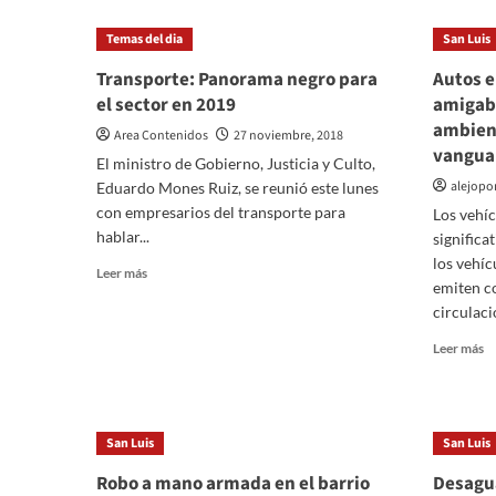
Temas del dia
San Luis
Transporte: Panorama negro para
Autos e
el sector en 2019
amigabl
ambient
Area Contenidos
27 noviembre, 2018
vangua
El ministro de Gobierno, Justicia y Culto,
alejop
Eduardo Mones Ruiz, se reunió este lunes
con empresarios del transporte para
Los vehíc
hablar...
significa
los vehíc
Leer
Leer más
emiten c
más
circulació
sobre
Transporte:
Le
Leer más
Panorama
m
negro
so
para
A
el
el
sector
San Luis
San Luis
m
en
ef
Robo a mano armada en el barrio
Desagua
2019
y