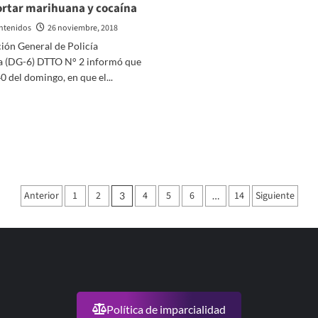
rtar marihuana y cocaína
igables
on
ntenidos
26 noviembre, 2018
ión General de Policía
edio
 (DG-6) DTTO N° 2 informó que
biente,
40 del domingo, en que el...
an
is
er
ás
bre
nguardia.
saguadero:
os
tenidos
or
Paginación
ansportar
Anterior
1
2
4
5
6
14
Siguiente
3
…
arihuana
de
caína
entradas
Política de imparcialidad