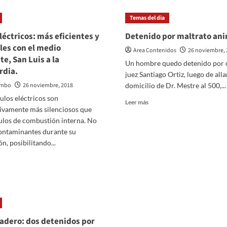
ventas
en
Temas del dia
supermercados
se
léctricos: más eficientes y
Detenido por maltrato an
derrumbaron
es con el medio
7,9%
Area Contenidos
26 noviembre, 
e, San Luis a la
y
Un hombre quedo detenido por 
15,4%
rdia.
juez Santiago Ortiz, luego de alla
en
ombo
26 noviembre, 2018
domicilio de Dr. Mestre al 500,...
los
mayoristas
ulos eléctricos son
Leer
Leer más
en
tivamente más silenciosos que
más
septiembre
ulos de combustión interna. No
sobre
Detenido
ontaminantes durante su
por
n,​ posibilitando...
maltrato
er
animal
ás
bre
utos
éctricos:
ás
icientes
dero: dos detenidos por