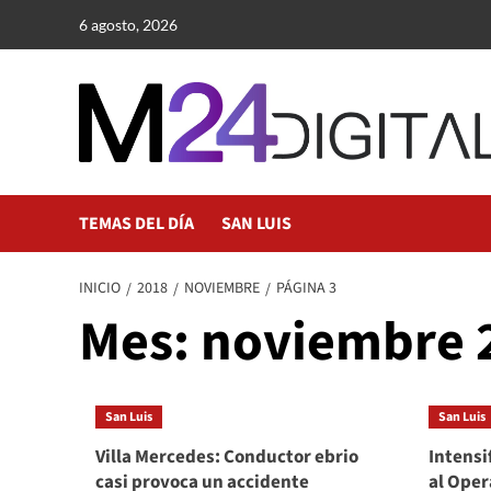
Saltar
6 agosto, 2026
al
contenido
TEMAS DEL DÍA
SAN LUIS
INICIO
2018
NOVIEMBRE
PÁGINA 3
Mes:
noviembre 
San Luis
San Luis
Villa Mercedes: Conductor ebrio
Intensi
casi provoca un accidente
al Oper