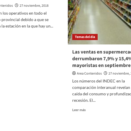
ntenidos
27 noviembre, 2018
 los operativos en todo el
o provincial debido a que se
la estación en la que hay un...
er
Temas del dia
ás
bre
Las ventas en supermerca
tensifican
ntroles
derrumbaron 7,9% y 15,4%
on
mayoristas en septiembre
stas
Area Contenidos
27 noviembre, 
erativo
Los números del INDEC en la
erano
comparación interanual revelan 
caída del consumo y profundizac
recesión. El...
Leer
Leer más
más
sobre
Las