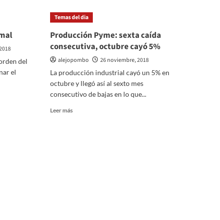
Temas del dia
imal
Producción Pyme: sexta caída
consecutiva, octubre cayó 5%
2018
alejopombo
26 noviembre, 2018
orden del
nar el
La producción industrial cayó un 5% en
octubre y llegó así al sexto mes
consecutivo de bajas en lo que...
Leer
Leer más
más
sobre
Producción
Pyme:
sexta
caída
consecutiva,
octubre
cayó
5%