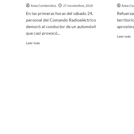
Area Contenidos
27 noviembre, 2018
Area Co
En las primeras horas del sábado 24,
Refuerzan
personal del Comando Radioeléctrico
territori
demoró al conductor de un automóvil
aproxima 
que casi provocó...
Le
Leer más
m
Leer
Leer más
so
más
In
sobre
co
Villa
c
Mercedes:
vi
Conductor
al
ebrio
Op
casi
V
provoca
un
accidente