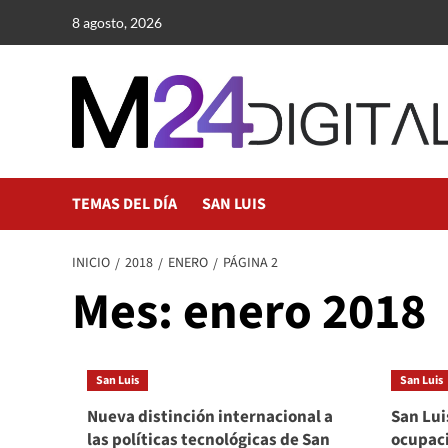
Saltar
8 agosto, 2026
al
contenido
TEMAS DEL DÍA
SAN LUIS
INICIO
2018
ENERO
PÁGINA 2
Mes:
enero 2018
San Luis
San Luis
Nueva distinción internacional a
San Lui
las políticas tecnológicas de San
ocupaci