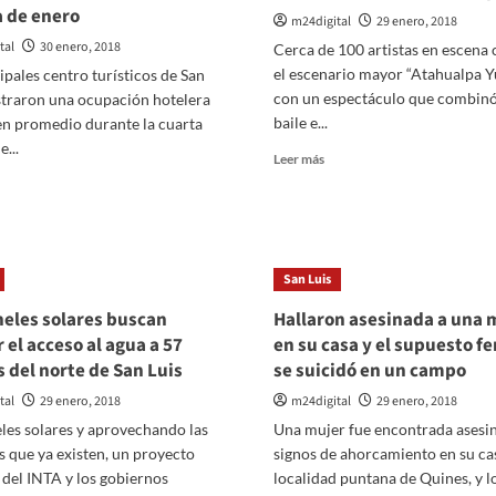
 de enero
m24digital
29 enero, 2018
tal
30 enero, 2018
Cerca de 100 artistas en escena
el escenario mayor “Atahualpa 
ipales centro turísticos de San
con un espectáculo que combinó
straron una ocupación hotelera
baile e...
en promedio durante la cuarta
...
Leer
Leer más
más
er
sobre
ás
Se
bre
presentó
an
la
is
San Luis
delegación
gistró
de
n
eles solares buscan
Hallaron asesinada a una 
San
4%
 el acceso al agua a 57
en su casa y el supuesto f
Luis
e
s del norte de San Luis
se suicidó en un campo
en
cupación
el
telera
tal
29 enero, 2018
m24digital
29 enero, 2018
Festival
n
les solares y aprovechando las
Una mujer fue encontrada asesi
de
Cosquín
s que ya existen, un proyecto
signos de ahorcamiento en su cas
arta
emana
del INTA y los gobiernos
localidad puntana de Quines, y los