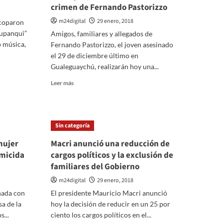
crimen de Fernando Pastorizzo
m24digital
29 enero, 2018
 coparon
Yupanqui”
Amigos, familiares y allegados de
 música,
Fernando Pastorizzo, el joven asesinado
el 29 de diciembre último en
Gualeguaychú, realizarán hoy una...
Leer
Leer más
más
sobre
Nueva
concentración
Sin categoría
en
Gualeguaychú
mujer
Macri anunció una reducción de
a
emicida
cargos políticos y la exclusión de
un
familiares del Gobierno
mes
del
m24digital
29 enero, 2018
crimen
nada con
El presidente Mauricio Macri anunció
de
a de la
hoy la decisión de reducir en un 25 por
Fernando
Pastorizzo
...
ciento los cargos políticos en el...