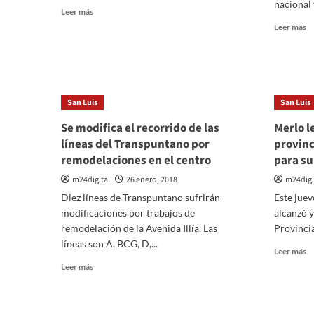
d
nacional y
Leer
Leer más
e
más
Le
Leer más
sobre
m
«Lula
so
no
C
está
pa
muerto
so
San Luis
San Luis
políticamente»,
b
declaró
me
Se modifica el recorrido de las
Merlo l
el
el
líneas del Transpuntano por
provinc
presidente
ac
de
remodelaciones en el centro
para su
al
Brasil
a
m24digital
26 enero, 2018
m24digi
a
Diez líneas de Transpuntano sufrirán
Este juev
5
fa
modificaciones por trabajos de
alcanzó y
de
remodelación de la Avenida Illía. Las
Provincia
no
líneas son A, BCG, D,...
Le
Leer más
d
m
Leer
S
Leer más
so
más
Lu
M
sobre
le
Se