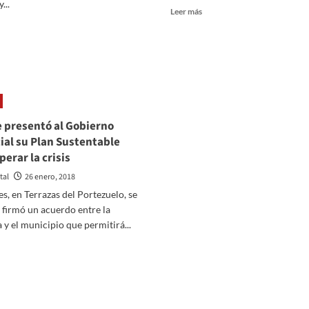
e
...
Leer
Leer más
nero
más
er
sobre
ás
Hallaron
bre
asesinada
on
a
neles
una
lares
mujer
uscan
en
jorar
e presentó al Gobierno
su
ial su Plan Sustentable
casa
ceso
y
perar la crisis
el
gua
tal
26 enero, 2018
supuesto
femicida
es, en Terrazas del Portezuelo, se
7
se
milias
 firmó un acuerdo entre la
suicidó
l
 y el municipio que permitirá...
en
rte
er
un
e
ás
campo
an
bre
is
erlo