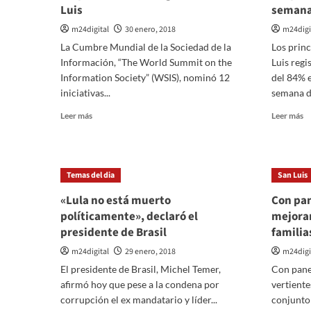
Luis
semana
m24digital
30 enero, 2018
m24digi
La Cumbre Mundial de la Sociedad de la
Los princ
Información, “The World Summit on the
Luis regi
Information Society” (WSIS), nominó 12
del 84% 
iniciativas...
semana de
Leer
Le
Leer más
Leer más
más
m
sobre
so
Nueva
S
distinción
Lu
Temas del dia
San Luis
internacional
re
a
u
«Lula no está muerto
Con pan
las
8
políticamente», declaró el
mejorar
políticas
d
presidente de Brasil
familia
tecnológicas
o
de
ho
m24digital
29 enero, 2018
m24digi
San
e
El presidente de Brasil, Michel Temer,
Con pane
Luis
la
afirmó hoy que pese a la condena por
vertiente
cu
s
corrupción el ex mandatario y líder...
conjunto 