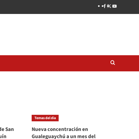
Temas del dia
de San
Nueva concentración en
uín
Gualeguaychú a un mes del