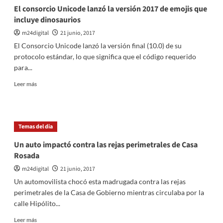
36
El consorcio Unicode lanzó la versión 2017 de emojis que
años
incluye dinosaurios
provocó
una
m24digital
21 junio, 2017
explosión
El Consorcio Unicode lanzó la versión final (10.0) de su
en
protocolo estándar, lo que significa que el código requerido
Bruselas
para...
Leer
Leer más
más
sobre
El
consorcio
Temas del dia
Unicode
lanzó
Un auto impactó contra las rejas perimetrales de Casa
la
Rosada
versión
2017
m24digital
21 junio, 2017
de
Un automovilista chocó esta madrugada contra las rejas
emojis
perimetrales de la Casa de Gobierno mientras circulaba por la
que
calle Hipólito...
incluye
dinosaurios
Leer
Leer más