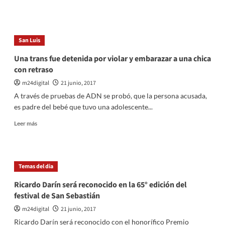
cambiados
más
sobre
En
Video:
San Luis
Así
torturaban
Una trans fue detenida por violar y embarazar a una chica
a
con retraso
las
mecheras
m24digital
21 junio, 2017
en
A través de pruebas de ADN se probó, que la persona acusada,
La
es padre del bebé que tuvo una adolescente...
Salada
Leer
Leer más
más
sobre
Una
trans
Temas del dia
fue
detenida
Ricardo Darín será reconocido en la 65° edición del
por
festival de San Sebastián
violar
y
m24digital
21 junio, 2017
embarazar
Ricardo Darín será reconocido con el honorífico Premio