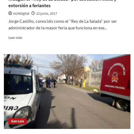
extorsión a feriantes
m24digital
22 junio, 2017
Jorge Castillo, conocido como el "Rey de La Salada" por ser
administrador de la mayor feria que funciona en ese...
Leer
Leer más
más
sobre
Indagan
al
«Rey
de
La
Salada»
por
asociación
ilícita
y
extorsión
a
San Luis
feriantes