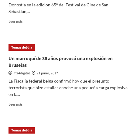
a
Donostia en la edición 65° del Festival de Cine de San
una
Sebastián,...
chica
con
Leer
Leer más
retraso
más
sobre
Ricardo
Darín
Temas del dia
será
reconocido
Un marroquí de 36 años provocó una explosión en
en
Bruselas
la
65°
m24digital
21 junio, 2017
edición
La Fiscalía federal belga confirmó hoy que el presunto
del
terrorista que hizo estallar anoche una pequeña carga explosiva
festival
en la...
de
San
Leer
Leer más
Sebastián
más
sobre
Un
marroquí
Temas del dia
de