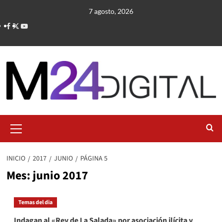
Saltar
7 agosto, 2026
al
contenido
Menú
primario
INICIO
2017
JUNIO
PÁGINA 5
Mes:
junio 2017
Temas del dia
Indagan al «Rey de La Salada» por asociación ilícita y