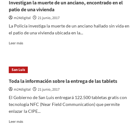
Investigan la muerte de un anciano, encontrado en el
patio de una vivienda
m24digital
21 junio, 2017
La Policía investiga la muerte de un anciano hallado sin vida en
el patio de una vivienda ubicada en la...
Leer
Leer más
más
sobre
Investigan
la
San Luis
muerte
de
Toda la información sobre la entrega de las tablets
un
m24digital
21 junio, 2017
anciano,
encontrado
El Gobierno de San Luis entregará 122.500 tabletas gratis con
en
tecnología NFC (Near Field Communication) que permite
el
enlazar la CIPE...
patio
de
Leer
Leer más
una
más
vivienda
sobre
Toda