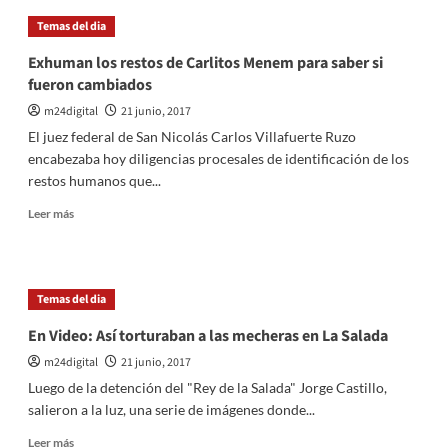
la
Temas del dia
información
sobre
Exhuman los restos de Carlitos Menem para saber si
la
fueron cambiados
entrega
de
m24digital
21 junio, 2017
las
El juez federal de San Nicolás Carlos Villafuerte Ruzo
tablets
encabezaba hoy diligencias procesales de identificación de los
restos humanos que...
Leer
Leer más
más
sobre
Exhuman
los
Temas del dia
restos
de
En Video: Así torturaban a las mecheras en La Salada
Carlitos
m24digital
21 junio, 2017
Menem
para
Luego de la detención del "Rey de la Salada" Jorge Castillo,
saber
salieron a la luz, una serie de imágenes donde...
si
fueron
Leer
Leer más